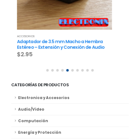
ACCESORIOS
ACCE
Adaptador de Y de 2 RCA Hembra a Plug 1/4”
Ada
o
Macho Estéreo – Conversión Profesional de
Mac
Audio
Pro
$2.95
$2
CATEGORÍAS DE PRODUCTOS
Electronica y Accesorios
Audio/Video
Computación
Energía y Protección