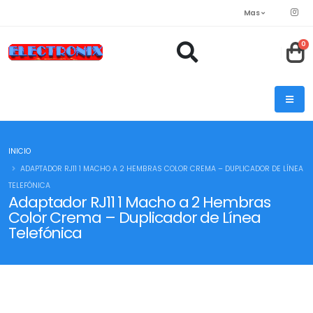
Mas
0
INICIO
ADAPTADOR RJ11 1 MACHO A 2 HEMBRAS COLOR CREMA – DUPLICADOR DE LÍNEA
TELEFÓNICA
Adaptador RJ11 1 Macho a 2 Hembras
Color Crema – Duplicador de Línea
Telefónica