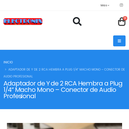
Mas
0
INICIO
ADAPTADOR DE Y DE 2 RCA HEMBRA A PLUG 1/4” MACHO MONO – CONECTOR DE
AUDIO PROFESIONAL
Adaptador de Y de 2 RCA Hembra a Plug
1/4” Macho Mono – Conector de Audio
Profesional